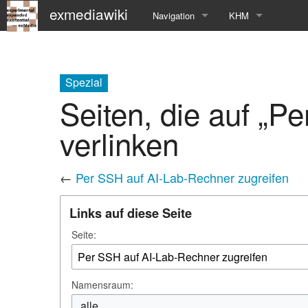
exmediawiki
Navigation
KHM
Hauptseite
KHM-Homepage
Letzte Änderungen
Fg_exMedia
Spezial
Seiten, die auf „P
Editierhilfe
exMedia Blog
verlinken
←
Per SSH auf AI-Lab-Rechner zugreifen
Links auf diese Seite
Seite:
Namensraum:
alle