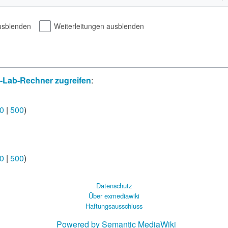
usblenden
Weiterleitungen ausblenden
I-Lab-Rechner zugreifen
:
0
|
500
)
0
|
500
)
Datenschutz
Über exmediawiki
Haftungsausschluss
Powered by Semantic MediaWiki