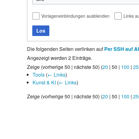
Vorlageneinbindungen ausblenden
Links a
Los
Die folgenden Seiten verlinken auf
Per SSH auf A
Angezeigt werden 2 Einträge.
Zeige (
vorherige 50
|
nächste 50
) (
20
|
50
|
100
|
25
Tools
(
← Links
)
Kunst & KI
(
← Links
)
Zeige (
vorherige 50
|
nächste 50
) (
20
|
50
|
100
|
25