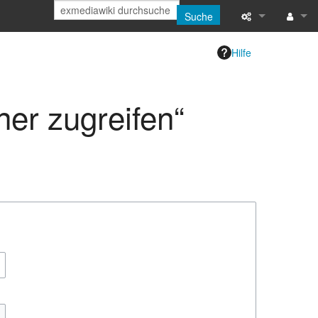
Suche
Spezialseiten
Anmeld
Hilfe
Druckversion
ner zugreifen“
Letzte Änderun
Hilfe