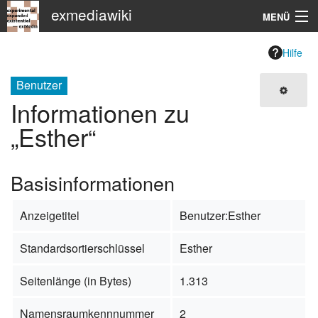
exmediawiki
MENÜ
Navigation
Hilfe
KHM
Benutzer
Informationen zu
Suche
„Esther“
Basisinformationen
Anzeigetitel
Benutzer:Esther
Standardsortierschlüssel
Esther
Seitenlänge (in Bytes)
1.313
Namensraumkennnummer
2