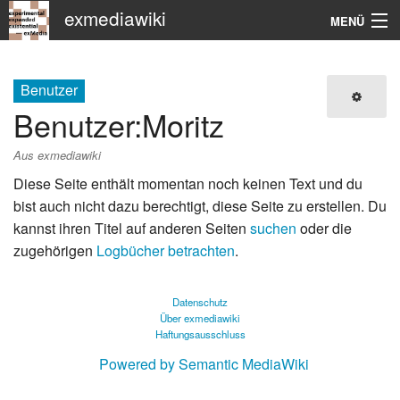
exmediawiki
MENÜ
Navigation
Benutzer
KHM
Benutzer
:
Moritz
Suche
Aus exmediawiki
Diese Seite enthält momentan noch keinen Text und du
bist auch nicht dazu berechtigt, diese Seite zu erstellen. Du
kannst ihren Titel auf anderen Seiten
suchen
oder die
zugehörigen
Logbücher betrachten
.
Datenschutz
Über exmediawiki
Haftungsausschluss
Powered by Semantic MediaWiki