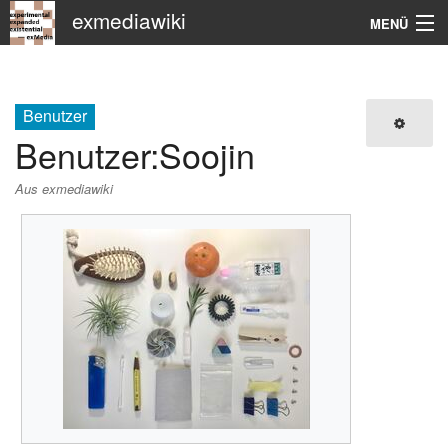
exmediawiki
MENÜ
Navigation
KHM
Benutzer
Benutzer
:
Soojin
Suche
Aus exmediawiki