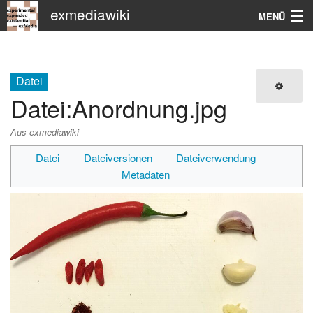
exmediawiki
MENÜ
Navigation
KHM
Datei
Datei
:
Anordnung.jpg
Suche
Aus exmediawiki
Datei
Dateiversionen
Dateiverwendung
Metadaten