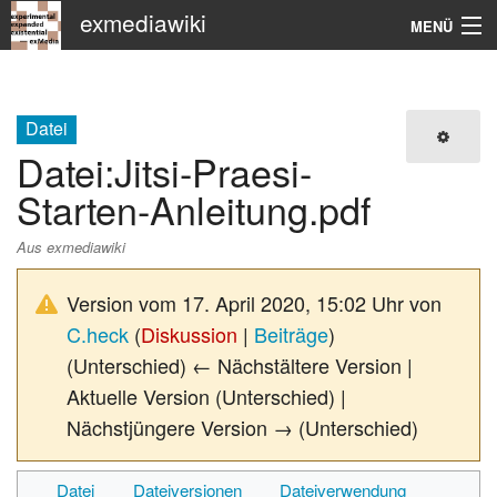
exmediawiki
MENÜ
Navigation
KHM
Datei
Datei
:
Jitsi-Praesi-
Suche
Starten-Anleitung.pdf
Aus exmediawiki
Version vom 17. April 2020, 15:02 Uhr von
C.heck
(
Diskussion
|
Beiträge
)
(Unterschied) ← Nächstältere Version |
Aktuelle Version (Unterschied) |
Nächstjüngere Version → (Unterschied)
Datei
Dateiversionen
Dateiverwendung