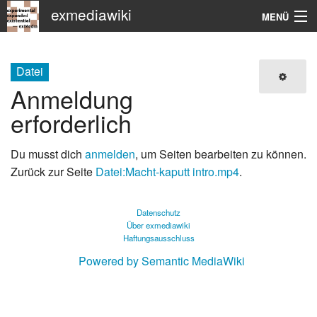
exmediawiki
MENÜ
Navigation
Datei
KHM
Anmeldung
erforderlich
Suche
Du musst dich
anmelden
, um Seiten bearbeiten zu können.
Zurück zur Seite
Datei:Macht-kaputt intro.mp4
.
Datenschutz
Über exmediawiki
Haftungsausschluss
Powered by Semantic MediaWiki