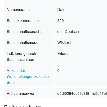
Namensraum
Datei
Seitenkennnummer
320
Seiteninhaltssprache
de - Deutsch
Seiteninhaltsmodell
Wikitext
Indizierung durch
Erlaubt
Suchmaschinen
Anzahl der
0
Weiterleitungen zu dieser
Seite
Prüfsummenwert
d5df5294dc59c36f11d5c47ef