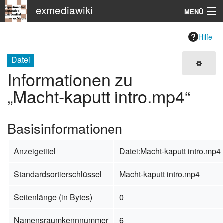
exmediawiki
MENÜ
Navigation
Hilfe
KHM
Datei
Informationen zu
Suche
„Macht-kaputt intro.mp4“
Basisinformationen
Anzeigetitel
Datei:Macht-kaputt intro.mp4
Standardsortierschlüssel
Macht-kaputt intro.mp4
Seitenlänge (in Bytes)
0
Namensraumkennnummer
6