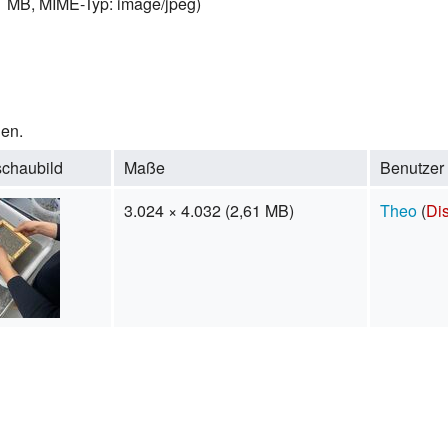
61 MB, MIME-Typ:
image/jpeg
)
den.
schaubild
Maße
Benutzer
3.024 × 4.032
(2,61 MB)
Theo
(
Di