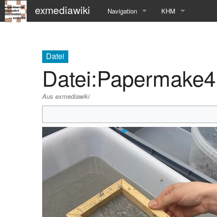
exmediawiki
Navigation
KHM
Hauptseite
KHM-Homepage
Letzte Änderungen
Fg_exMedia
Datei
Datei
:
Papermake4.
Editierhilfe
exMedia Blog
Aus exmediawiki