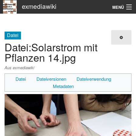
exmediawiki
MENÜ
Navigation
KHM
Datei
Datei
:
Solarstrom mit
Suche
Pflanzen 14.jpg
Aus exmediawiki
Datei
Dateiversionen
Dateiverwendung
Metadaten