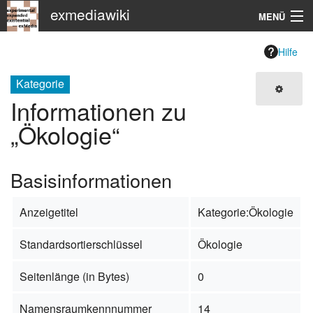
exmediawiki
MENÜ
Navigation
Hilfe
KHM
Kategorie
Informationen zu
Suche
„Ökologie“
Basisinformationen
Anzeigetitel
Kategorie:Ökologie
Standardsortierschlüssel
Ökologie
Seitenlänge (in Bytes)
0
Namensraumkennnummer
14