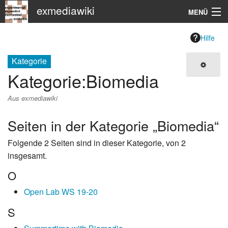
exmediawiki
MENÜ
Navigation
Hilfe
KHM
Kategorie
Kategorie
:
Biomedia
Suche
Aus exmediawiki
Seiten in der Kategorie „Biomedia“
Folgende 2 Seiten sind in dieser Kategorie, von 2
insgesamt.
O
Open Lab WS 19-20
S