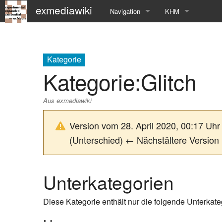
exmediawiki
Navigation
KHM
Hauptseite
KHM-Homepage
Letzte Änderungen
Fg_exMedia
Kategorie
Kategorie
:
Glitch
Editierhilfe
exMedia Blog
Aus exmediawiki
Version vom 28. April 2020, 00:17 Uh
(Unterschied) ← Nächstältere Version 
Unterkategorien
Diese Kategorie enthält nur die folgende Unterkate