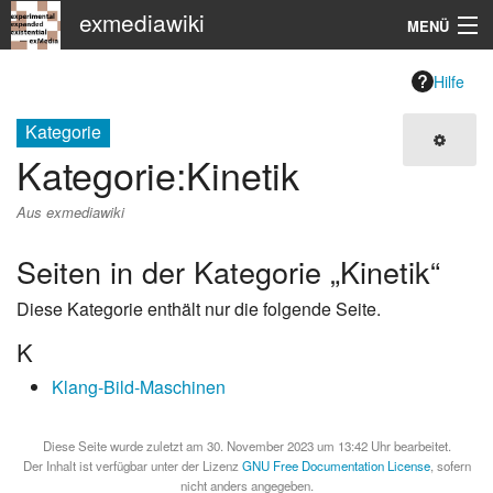
exmediawiki
MENÜ
Navigation
Hilfe
KHM
Kategorie
Kategorie
:
Kinetik
Suche
Aus exmediawiki
Seiten in der Kategorie „Kinetik“
Diese Kategorie enthält nur die folgende Seite.
K
Klang-Bild-Maschinen
Diese Seite wurde zuletzt am 30. November 2023 um 13:42 Uhr bearbeitet.
Der Inhalt ist verfügbar unter der Lizenz
GNU Free Documentation License
, sofern
nicht anders angegeben.