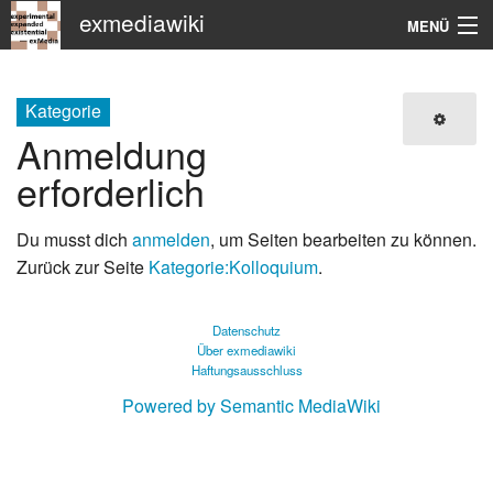
exmediawiki
MENÜ
Navigation
Kategorie
KHM
Anmeldung
erforderlich
Suche
Du musst dich
anmelden
, um Seiten bearbeiten zu können.
Zurück zur Seite
Kategorie:Kolloquium
.
Datenschutz
Über exmediawiki
Haftungsausschluss
Powered by Semantic MediaWiki