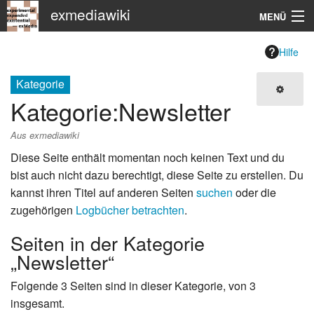
exmediawiki
MENÜ
Navigation
Hilfe
KHM
Kategorie
Kategorie
:
Newsletter
Suche
Aus exmediawiki
Diese Seite enthält momentan noch keinen Text und du
bist auch nicht dazu berechtigt, diese Seite zu erstellen. Du
kannst ihren Titel auf anderen Seiten
suchen
oder die
zugehörigen
Logbücher betrachten
.
Seiten in der Kategorie
„Newsletter“
Folgende 3 Seiten sind in dieser Kategorie, von 3
insgesamt.