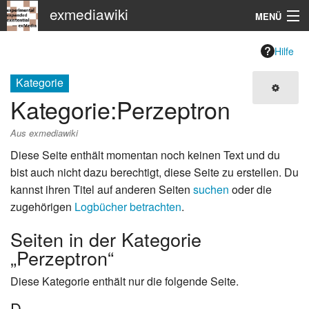
exmediawiki
MENÜ
Navigation
Hilfe
KHM
Kategorie
Kategorie
:
Perzeptron
Suche
Aus exmediawiki
Diese Seite enthält momentan noch keinen Text und du
bist auch nicht dazu berechtigt, diese Seite zu erstellen. Du
kannst ihren Titel auf anderen Seiten
suchen
oder die
zugehörigen
Logbücher betrachten
.
Seiten in der Kategorie
„Perzeptron“
Diese Kategorie enthält nur die folgende Seite.
D