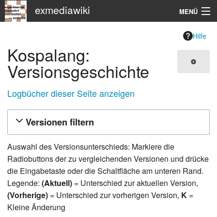
exmediawiki
MENÜ
Navigation
Hilfe
Kospalang:
KHM
Versionsgeschichte
Suche
Logbücher dieser Seite anzeigen
Versionen filtern
Auswahl des Versionsunterschieds: Markiere die
Radiobuttons der zu vergleichenden Versionen und drücke
die Eingabetaste oder die Schaltfläche am unteren Rand.
Legende:
(Aktuell)
= Unterschied zur aktuellen Version,
(Vorherige)
= Unterschied zur vorherigen Version,
K
=
Kleine Änderung