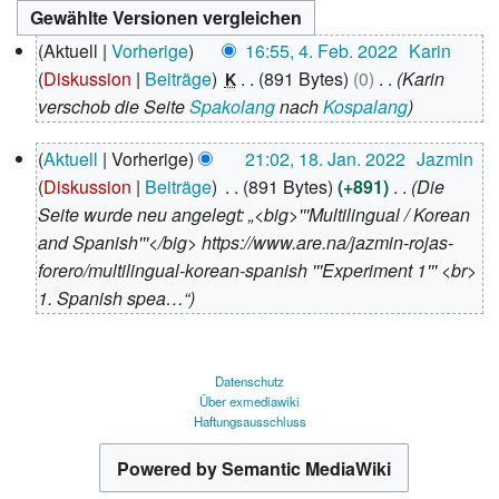
4.
Aktuell
Vorherige
16:55, 4. Feb. 2022
Karin
Februar
Diskussion
Beiträge
891 Bytes
0
Karin
K
2022
verschob die Seite
Spakolang
nach
Kospalang
18.
Aktuell
Vorherige
21:02, 18. Jan. 2022
Jazmin
Januar
Diskussion
Beiträge
891 Bytes
+891
Die
2022
Seite wurde neu angelegt: „<big>'''Multilingual / Korean
and Spanish'''</big> https://www.are.na/jazmin-rojas-
forero/multilingual-korean-spanish '''Experiment 1''' <br>
1. Spanish spea…“
Datenschutz
Über exmediawiki
Haftungsausschluss
Powered by Semantic MediaWiki