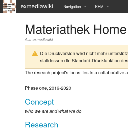
exmediawiki
Navigation
KHM
Hauptseite
KHM-Homepage
Materiathek Home
Letzte Änderungen
Fg_exMedia
Aus exmediawiki
Editierhilfe
exMedia Blog
Die Druckversion wird nicht mehr unterstüt
stattdessen die Standard-Druckfunktion de
The reseach project's focus lies in a collaborative 
Phase one, 2019-2020
Concept
who we are and what we do
Research