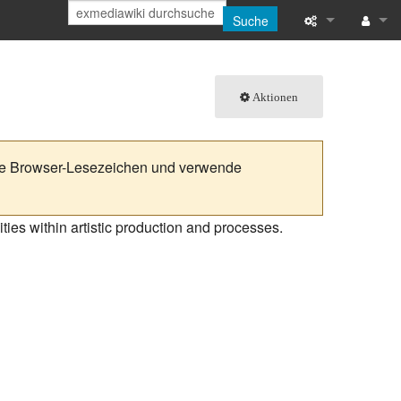
Suche
Links auf diese
Anmeld
Aktionen
Änderungen an 
Spezialseiten
deine Browser-Lesezeichen und verwende
Permanenter Li
Seiten­­informat
ties within artistic production and processes.
Seite zitieren
Attribute anzei
Letzte Änderun
Hilfe