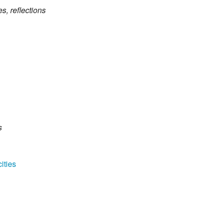
s, reflections
s
ities