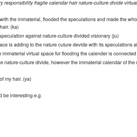
ry
responsibility
fragile
calendar
hair
nature-culture divide
virtua
ed with the immaterial, flooded the speculations and made the whol
hair. (ka)
 speculation against nature-culture divided visionary (ju)
pace is adding to the nature cuture devide with its speculations a
 immaterial virtual space for flooding the calender is connected t
 nature-culture divide, however the immaterial calendar of the m
of my hair. (ya)
d be interesting e.g.