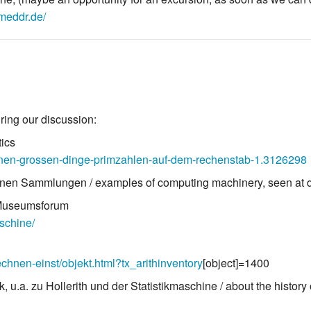
meddr.de/
ring our discussion:
tics
einen-grossen-dinge-primzahlen-auf-dem-rechenstab-1.3126298
en Sammlungen / examples of computing machinery, seen at dif
f Museumsforum
aschine/
hnen-einst/objekt.html?tx_arithinventory
[object]=1400
, u.a. zu Hollerith und der Statistikmaschine / about the history