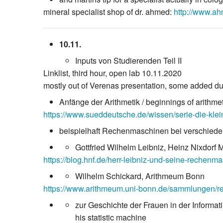
mineral specialist shop of dr. ahmed:
http://www.ah
10.11.
Inputs von Studierenden Teil II
Linklist, third hour, open lab 10.11.2020
mostly out of Verenas presentation, some added du
Anfänge der Arithmetik / beginnings of arithme
https://www.sueddeutsche.de/wissen/serie-die-kl
beispielhaft Rechenmaschinen bei verschieden
Gottfried Wilhelm Leibniz, Heinz Nixdor
https://blog.hnf.de/herr-leibniz-und-seine-rechenm
Wilhelm Schickard, Arithmeum Bonn
https://www.arithmeum.uni-bonn.de/sammlungen/rec
zur Geschichte der Frauen in der Informatik
his statistic machine