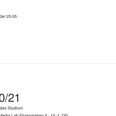
der 25.05.
0/21
ndes Studium
Media Lab Filzengraben 8 - 10, 4. OG