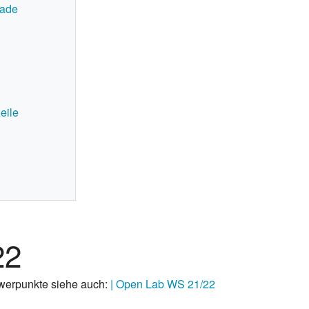
sade
eile
22
werpunkte siehe auch:
| Open Lab WS 21/22