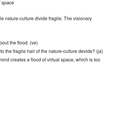
l space
e nature-culture divide fragile. The visionary
bout the flood. (ve)
o the fragile hair of the nature-culture devide? (ja)
ind creates a flood of virtual space, which is too