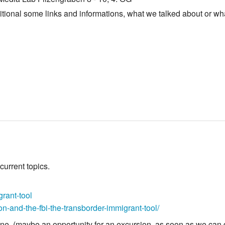
tional some links and informations, what we talked about or wha
current topics.
grant-tool
on-and-the-fbi-the-transborder-immigrant-tool/
ogne, (maybe an opportunity for an excursion, as soon as we can d