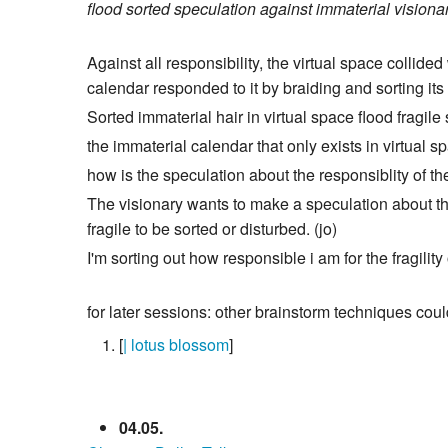
flood
sorted
speculation
against
immaterial
visiona
Against all responsibility, the virtual space collid
calendar responded to it by braiding and sorting its 
Sorted immaterial hair in virtual space flood fragile
the immaterial calendar that only exists in virtual s
how is the speculation about the responsiblity of the
The visionary wants to make a speculation about the
fragile to be sorted or disturbed. (jo)
I'm sorting out how responsible i am for the fragility 
for later sessions: other brainstorm techniques coul
[
| lotus blossom
]
04.05.