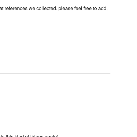
t references we collected. please feel free to add,
o this kind of things again),