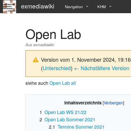
exmediawiki
Navigation
KHM
Hauptseite
KHM-Homepage
Open Lab
Letzte Änderungen
Fg_exMedia
Aus exmediawiki
Editierhilfe
exMedia Blog
Version vom 1. November 2024, 19:1
(
Unterschied
)
← Nächstältere Version
siehe auch
Open Lab all
Inhaltsverzeichnis
1
Open Lab WS 21/22
2
Open Lab Sommer 2021
2.1
Termine Sommer 2021