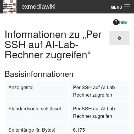
exmediawiki
MENÜ
Navigation
Hilfe
Informationen zu „Per
KHM
SSH auf AI-Lab-
Rechner zugreifen“
Suche
Basisinformationen
Anzeigetitel
Per SSH auf AI-Lab-
Rechner zugreifen
Standardsortierschlüssel
Per SSH auf AI-Lab-
Rechner zugreifen
Seitenlänge (in Bytes)
6.175