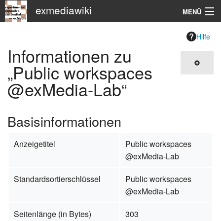
exmediawiki
MENÜ
Navigation
Hilfe
Informationen zu
KHM
„Public workspaces
@exMedia-Lab“
Suche
Basisinformationen
Anzeigetitel
Public workspaces
@exMedia-Lab
Standardsortierschlüssel
Public workspaces
@exMedia-Lab
Seitenlänge (in Bytes)
303