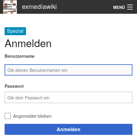
exmediawiki
MENÜ
Navigation
Spezial
KHM
Anmelden
Suche
Benutzername
Passwort
Angemeldet bleiben
Anmelden