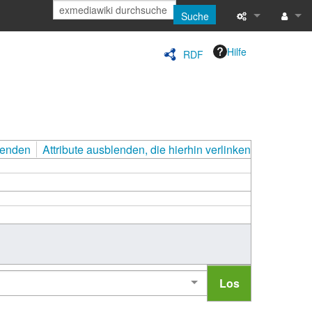
Suche
Spezialseiten
Anmeld
Hilfe
RDF
Druckversion
Letzte Änderun
Hilfe
lenden
Attribute ausblenden, die hierhin verlinken