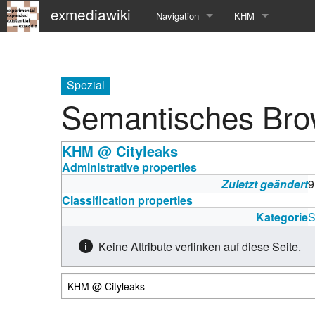
exmediawiki
Navigation
KHM
Hauptseite
KHM-Homepage
Letzte Änderungen
Fg_exMedia
Spezial
Semantisches Br
Editierhilfe
exMedia Blog
KHM @ Cityleaks
Administrative properties
Zuletzt geändert
9
Classification properties
Kategorie
S
Keine Attribute verlinken auf diese Seite.