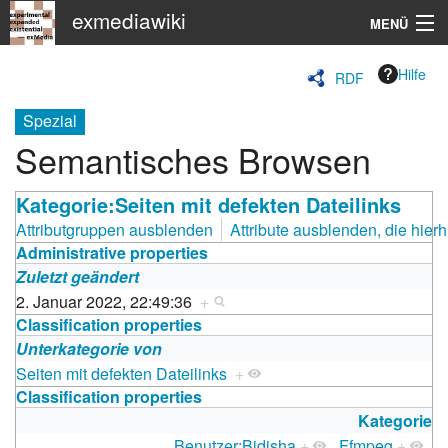
exmediawiki
MENÜ
Navigation
Hilfe
RDF
KHM
Spezial
Semantisches Browsen
Suche
Kategorie:Seiten mit defekten Dateilinks
Attributgruppen ausblenden
Attribute ausblenden, die hierh
Administrative properties
Zuletzt geändert
2. Januar 2022, 22:49:36
+
Classification properties
Unterkategorie von
Seiten mit defekten Dateilinks
+
Classification properties
Kategorie
Benutzer:Bidisha
+
,
Ffmpeg
+
,