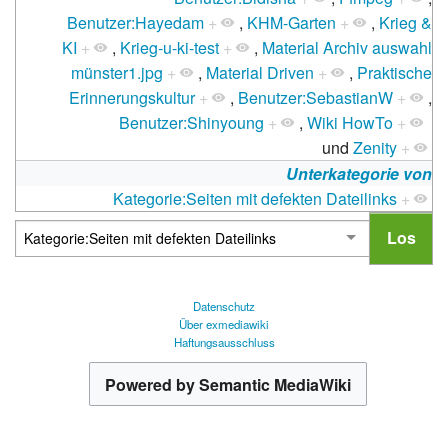
Benutzer:Hayedam
+
,
KHM-Garten
+
,
Krieg &
KI
+
,
Krieg-u-ki-test
+
,
Material Archiv auswahl
münster1.jpg
+
,
Material Driven
+
,
Praktische
Erinnerungskultur
+
,
Benutzer:SebastianW
+
,
Benutzer:Shinyoung
+
,
Wiki HowTo
+
und
Zenity
+
Unterkategorie von
Kategorie:Seiten mit defekten Dateilinks
+
Datenschutz
Über exmediawiki
Haftungsausschluss
Powered by Semantic MediaWiki