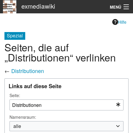
exmediawiki
MENÜ
Navigation
Hilfe
KHM
Spezial
Seiten, die auf
Suche
„Distributionen“ verlinken
←
Distributionen
Links auf diese Seite
Seite:
Namensraum:
alle