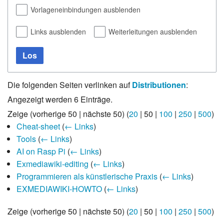
Vorlageneinbindungen ausblenden
Links ausblenden
Weiterleitungen ausblenden
Los
Die folgenden Seiten verlinken auf
Distributionen
:
Angezeigt werden 6 Einträge.
Zeige (
vorherige 50
|
nächste 50
) (
20
|
50
|
100
|
250
|
500
)
Cheat-sheet
(
← Links
)
Tools
(
← Links
)
AI on Rasp Pi
(
← Links
)
Exmediawiki-editing
(
← Links
)
Programmieren als künstlerische Praxis
(
← Links
)
EXMEDIAWIKI-HOWTO
(
← Links
)
Zeige (
vorherige 50
|
nächste 50
) (
20
|
50
|
100
|
250
|
500
)