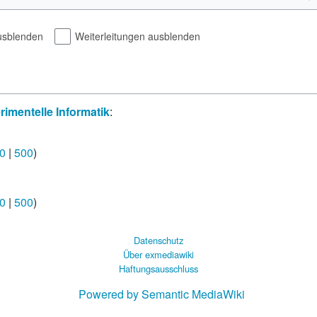
usblenden
Weiterleitungen ausblenden
rimentelle Informatik
:
0
|
500
)
0
|
500
)
Datenschutz
Über exmediawiki
Haftungsausschluss
Powered by Semantic MediaWiki