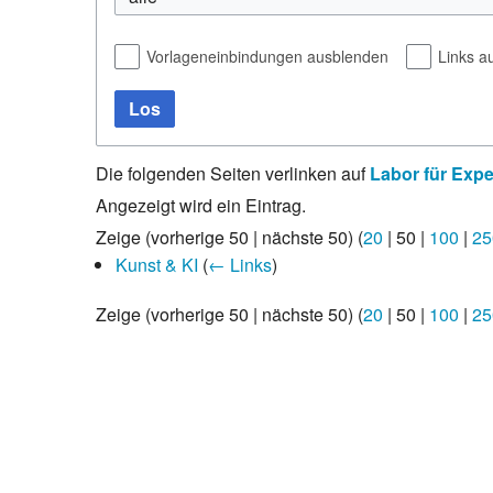
Vorlageneinbindungen ausblenden
Links a
Los
Die folgenden Seiten verlinken auf
Labor für Expe
Angezeigt wird ein Eintrag.
Zeige (
vorherige 50
|
nächste 50
) (
20
|
50
|
100
|
25
Kunst & KI
(
← Links
)
Zeige (
vorherige 50
|
nächste 50
) (
20
|
50
|
100
|
25