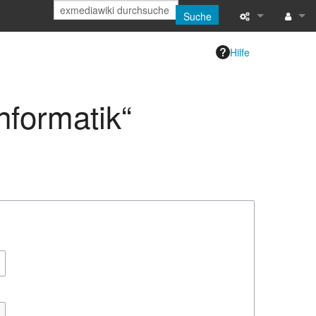
Suche
Spezialseiten
Anmeld
Hilfe
Druckversion
nformatik“
Letzte Änderun
Hilfe