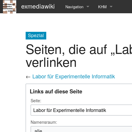
exmediawiki
Navigation
KHM
Hauptseite
KHM-Homepage
Letzte Änderungen
Fg_exMedia
Spezial
Seiten, die auf „La
Editierhilfe
exMedia Blog
verlinken
←
Labor für Experimentelle Informatik
Links auf diese Seite
Seite:
Namensraum:
alle