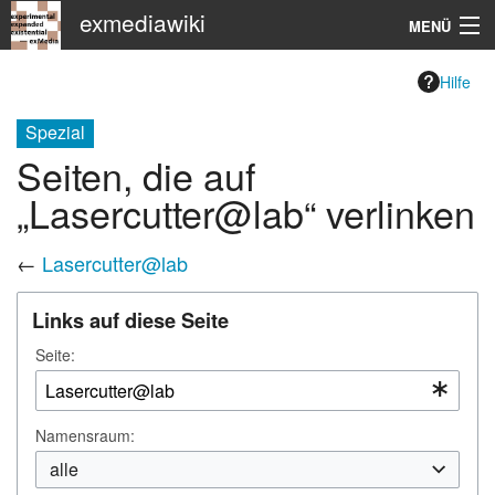
exmediawiki
MENÜ
Navigation
Hilfe
KHM
Spezial
Seiten, die auf
Suche
„Lasercutter@lab“ verlinken
←
Lasercutter@lab
Links auf diese Seite
Seite:
Namensraum:
alle