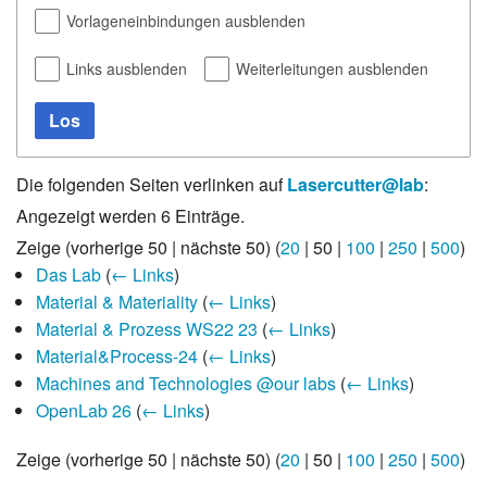
Vorlageneinbindungen ausblenden
Links ausblenden
Weiterleitungen ausblenden
Los
Die folgenden Seiten verlinken auf
Lasercutter@lab
:
Angezeigt werden 6 Einträge.
Zeige (
vorherige 50
|
nächste 50
) (
20
|
50
|
100
|
250
|
500
)
Das Lab
(
← Links
)
Material & Materiality
(
← Links
)
Material & Prozess WS22 23
(
← Links
)
Material&Process-24
(
← Links
)
Machines and Technologies @our labs
(
← Links
)
OpenLab 26
(
← Links
)
Zeige (
vorherige 50
|
nächste 50
) (
20
|
50
|
100
|
250
|
500
)