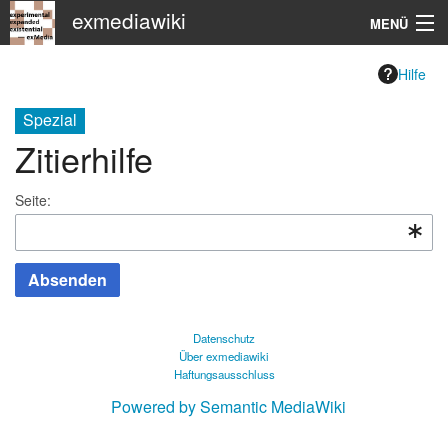
exmediawiki
MENÜ
Navigation
Hilfe
KHM
Spezial
Zitierhilfe
Suche
Seite:
Absenden
Datenschutz
Über exmediawiki
Haftungsausschluss
Powered by Semantic MediaWiki