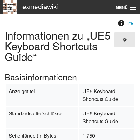
exmediawiki
MENÜ
Navigation
Hilfe
Informationen zu „UE5
KHM
Keyboard Shortcuts
Guide“
Suche
Basisinformationen
Anzeigetitel
UE5 Keyboard
Shortcuts Guide
Standardsortierschlüssel
UE5 Keyboard
Shortcuts Guide
Seitenlänge (in Bytes)
1.750