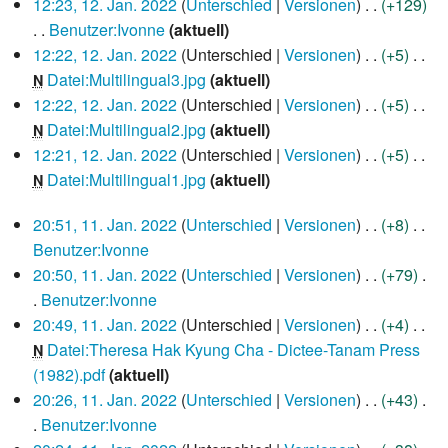
12:23, 12. Jan. 2022
Unterschied
Versionen
+129
Januar
Benutzer:Ivonne
aktuell
2022
K
12:22, 12. Jan. 2022
Unterschied
Versionen
+5
e
Datei:Multilingual3.jpg
aktuell
N
i
K
12:22, 12. Jan. 2022
Unterschied
Versionen
+5
n
e
Datei:Multilingual2.jpg
aktuell
N
e
i
K
12:21, 12. Jan. 2022
Unterschied
Versionen
+5
B
n
e
Datei:Multilingual1.jpg
aktuell
N
e
e
i
K
11.
20:51, 11. Jan. 2022
Unterschied
Versionen
+8
a
B
n
e
Januar
Benutzer:Ivonne
r
e
e
i
2022
K
20:50, 11. Jan. 2022
Unterschied
Versionen
+79
b
a
B
n
e
Benutzer:Ivonne
e
r
e
e
i
K
20:49, 11. Jan. 2022
Unterschied
Versionen
+4
i
b
a
B
n
e
Datei:Theresa Hak Kyung Cha - Dictee-Tanam Press
N
t
e
r
e
e
i
(1982).pdf
aktuell
u
i
b
a
B
n
K
20:26, 11. Jan. 2022
Unterschied
Versionen
+43
n
t
e
r
e
e
e
Benutzer:Ivonne
g
u
i
b