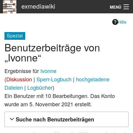
exmediawiki
MENÜ
Navigation
Hilfe
KHM
Spezial
Benutzerbeiträge von
Suche
„
Ivonne
“
Ergebnisse für
Ivonne
Diskussion
Sperr-Logbuch
hochgeladene
Dateien
Logbücher
Ein Benutzer mit 10 Bearbeitungen. Das Konto
wurde am 5. November 2021 erstellt.
Suche nach Benutzerbeiträgen
12.