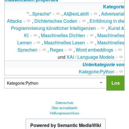
Kategorie
"...Sprache"
+
,
AI@exLabIII
+
,
Adversarial
Attacks
+
,
Dichterisches Coden
+
,
Einführung in die
Programmierung künstlicher Intelligenzen
+
,
Kunst &
KI
+
,
Maschinelles Dichten
+
,
Maschinelles
Lernen
+
,
Maschinelles Lesen
+
,
Maschinelles
Sprechen
+
,
Regex
+
,
Word embeddings
+
und
XAI / Language Models
+
Unterkategorie von
Kategorie:Python
+
Datenschutz
Über exmediawiki
Haftungsausschluss
Powered by Semantic MediaWiki