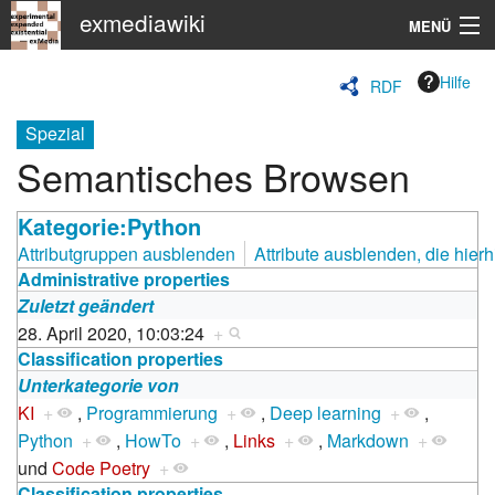
exmediawiki
MENÜ
Navigation
Hilfe
RDF
KHM
Spezial
Semantisches Browsen
Suche
Kategorie:Python
Attributgruppen ausblenden
Attribute ausblenden, die hierh
Administrative properties
Zuletzt geändert
28. April 2020, 10:03:24
+
Classification properties
Unterkategorie von
KI
+
,
Programmierung
+
,
Deep learning
+
,
Python
+
,
HowTo
+
,
Links
+
,
Markdown
+
und
Code Poetry
+
Classification properties