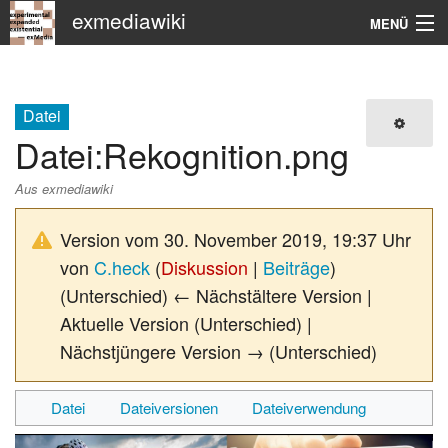
exmediawiki
MENÜ
Navigation
KHM
Datei
Datei
:
Rekognition.png
Suche
Aus exmediawiki
Version vom 30. November 2019, 19:37 Uhr
von
C.heck
(
Diskussion
|
Beiträge
)
(Unterschied) ← Nächstältere Version |
Aktuelle Version (Unterschied) |
Nächstjüngere Version → (Unterschied)
Datei
Dateiversionen
Dateiverwendung