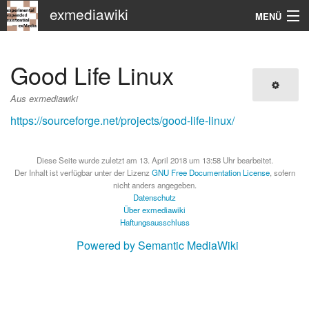
exmediawiki
MENÜ
Navigation
Good Life Linux
KHM
Aus exmediawiki
Suche
https://sourceforge.net/projects/good-life-linux/
Diese Seite wurde zuletzt am 13. April 2018 um 13:58 Uhr bearbeitet.
Der Inhalt ist verfügbar unter der Lizenz
GNU Free Documentation License
, sofern
nicht anders angegeben.
Datenschutz
Über exmediawiki
Haftungsausschluss
Powered by Semantic MediaWiki