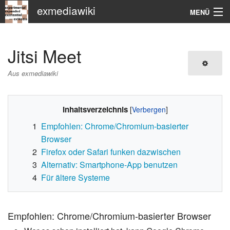
exmediawiki
MENÜ
Navigation
Jitsi Meet
KHM
Aus exmediawiki
Suche
Inhaltsverzeichnis
1
Empfohlen: Chrome/Chromium-basierter
Browser
2
Firefox oder Safari funken dazwischen
3
Alternativ: Smartphone-App benutzen
4
Für ältere Systeme
Empfohlen: Chrome/Chromium-basierter Browser