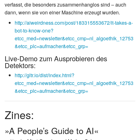
verfasst, die besonders zusammenhanglos sind – auch
dann, wenn sie von einer Maschine erzeugt wurden.
http://aiweirdness.com/post/183315553672/it-takes-a-
bot-to-know-one?
etcc_med=newsletter&etcc_cmp=nl_algoethik_12753
&etcc_plc=aufmacher&etcc_grp=
Live-Demo zum Ausprobieren des
Detektors:
http://gltr.io/dist/index.html?
etcc_med=newsletter&etcc_cmp=nl_algoethik_12753
&etcc_plc=aufmacher&etcc_grp=
Zines:
»A People’s Guide to AI«