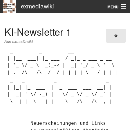
exmediawiki
MENÜ
Navigation
KI-Newsletter 1
KHM
Aus exmediawiki
Suche
  _         _         __

 | |__  ___| |_ ___  / _|_ _ ___ _ __

 | '_ \/ _ \  _(_-< |  _| '_/ _ \ '  \

 |_.__/\___/\__/__/ |_| |_| \___/_|_|_|

  _   _          _                 _

 | |_| |_  ___  | |_  ___  ___  __| |

 |  _| ' \/ -_) | ' \/ _ \/ _ \/ _` |

  \__|_||_\___| |_||_\___/\___/\__,_|

	 Neuerscheinungen und Links
