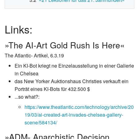
Links:
»The AI-Art Gold Rush Is Here«
The Atlantic- Artikel, 6.3.19
Ein KI-Bot kriegt ne Einzelausstellung in einer Galierie
in Chelsea
das New Yorker Auktionshaus Christies verkauft ein
Porträt eines KI-Bots für 432.500 $
...so what?:
https://www.theatlantic.com/technology/archive/20
19/03/ai-created-art-invades-chelsea-gallery-
scene/584134/
»ADM- Anarchistic Decision