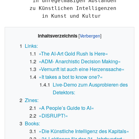
	 in unregelmäßigen Abständen

	zu Künstlichen Intelligenzen

Inhaltsverzeichnis
1
Links:
1.1
»The AI-Art Gold Rush Is Here«
1.2
»ADM- Anarchistic Decision Making«
1.3
»Vernunft ist auch eine Herzenssache«
1.4
»It takes a bot to know one?«
1.4.1
Live-Demo zum Ausprobieren des
Detektors:
2
Zines:
2.1
»A People’s Guide to AI«
2.2
»DISRUPT!«
3
Books:
3.1
»Die Künstliche Intelligenz des Kapitals«
3.2
»21 Lektionen für das 21. Jahrhundert«