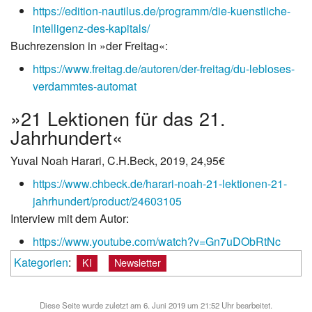
https://edition-nautilus.de/programm/die-kuenstliche-
intelligenz-des-kapitals/
Buchrezension in »der Freitag«:
https://www.freitag.de/autoren/der-freitag/du-lebloses-
verdammtes-automat
»21 Lektionen für das 21.
Jahrhundert«
Yuval Noah Harari, C.H.Beck, 2019, 24,95€
https://www.chbeck.de/harari-noah-21-lektionen-21-
jahrhundert/product/24603105
Interview mit dem Autor:
https://www.youtube.com/watch?v=Gn7uDObRtNc
Kategorien
:
KI
Newsletter
Diese Seite wurde zuletzt am 6. Juni 2019 um 21:52 Uhr bearbeitet.