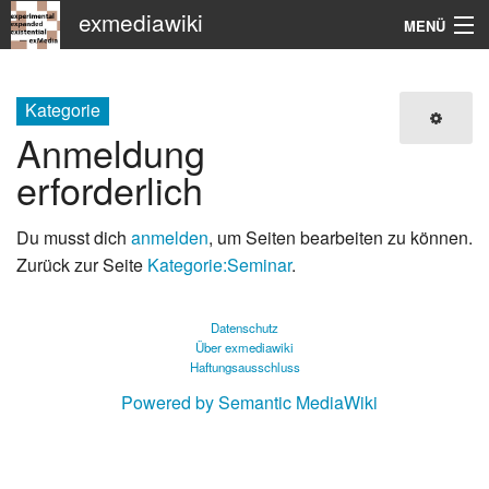
exmediawiki
MENÜ
Navigation
Kategorie
KHM
Anmeldung
erforderlich
Suche
Du musst dich
anmelden
, um Seiten bearbeiten zu können.
Zurück zur Seite
Kategorie:Seminar
.
Datenschutz
Über exmediawiki
Haftungsausschluss
Powered by Semantic MediaWiki