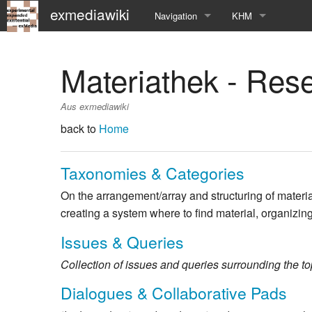
exmediawiki
Navigation
KHM
Hauptseite
KHM-Homepage
Materiathek - Res
Letzte Änderungen
Fg_exMedia
Aus exmediawiki
Editierhilfe
exMedia Blog
back to
Home
Taxonomies & Categories
On the arrangement/array and structuring of material
creating a system where to find material, organizing 
Issues & Queries
Collection of issues and queries surrounding the top
Dialogues & Collaborative Pads