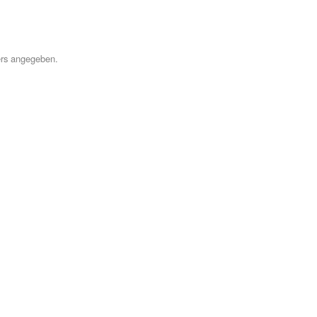
Hilfe
ers angegeben.