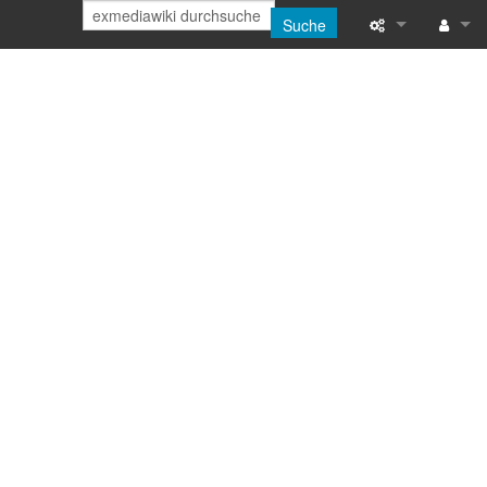
Suche
Spezialseiten
Anmeld
Druckversion
Letzte Änderun
Hilfe