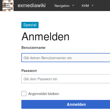
exmediawiki
Navigation
KHM
Hauptseite
KHM-Homepage
Spezial
Letzte Änderungen
Fg_exMedia
Anmelden
Editierhilfe
exMedia Blog
Benutzername
Passwort
Angemeldet bleiben
Anmelden