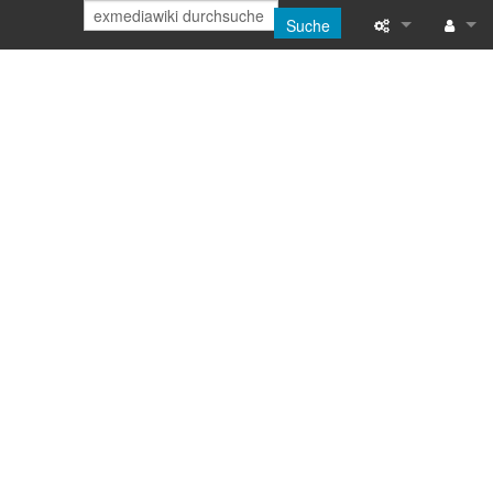
Suche
Spezialseiten
Anmeld
Druckversion
Letzte Änderun
Hilfe