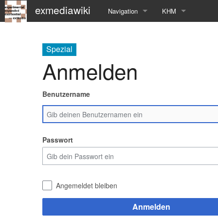
exmediawiki
Navigation
KHM
Hauptseite
KHM-Homepage
Spezial
Letzte Änderungen
Fg_exMedia
Anmelden
Editierhilfe
exMedia Blog
Benutzername
Passwort
Angemeldet bleiben
Anmelden