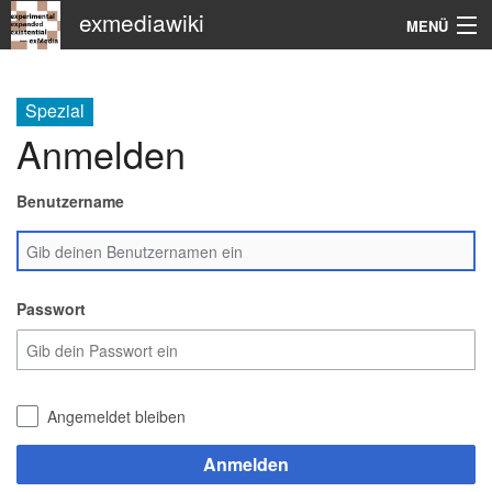
exmediawiki
MENÜ
Navigation
Spezial
KHM
Anmelden
Suche
Benutzername
Passwort
Angemeldet bleiben
Anmelden