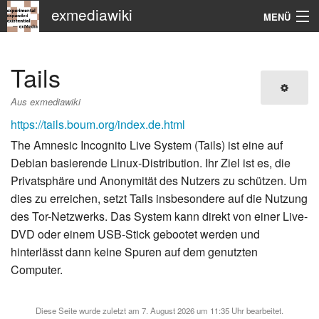
exmediawiki
MENÜ
Navigation
Tails
KHM
Aus exmediawiki
Suche
https://tails.boum.org/index.de.html
The Amnesic Incognito Live System (Tails) ist eine auf
Debian basierende Linux-Distribution. Ihr Ziel ist es, die
Privatsphäre und Anonymität des Nutzers zu schützen. Um
dies zu erreichen, setzt Tails insbesondere auf die Nutzung
des Tor-Netzwerks. Das System kann direkt von einer Live-
DVD oder einem USB-Stick gebootet werden und
hinterlässt dann keine Spuren auf dem genutzten
Computer.
Diese Seite wurde zuletzt am 7. August 2026 um 11:35 Uhr bearbeitet.