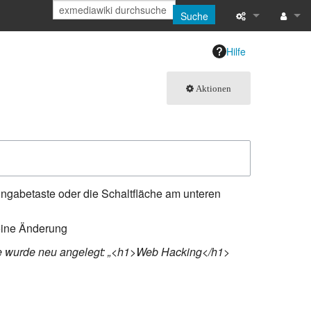
Suche
Links auf diese
Anmeld
Hilfe
Änderungen an 
Aktionen
Atom
Spezialseiten
Seiten­­informat
ngabetaste oder die Schaltfläche am unteren
Letzte Änderun
eine Änderung
Hilfe
e wurde neu angelegt: „<h1>Web Hacking</h1>