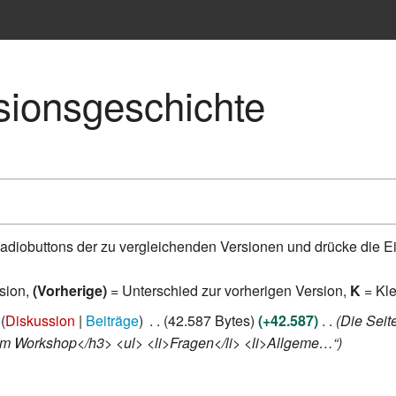
sionsgeschichte
adiobuttons der zu vergleichenden Versionen und drücke die Ei
rsion,
(Vorherige)
= Unterschied zur vorherigen Version,
K
= Kl
Diskussion
Beiträge
42.587 Bytes
+42.587
Die Seit
m Workshop</h3> <ul> <li>Fragen</li> <li>Allgeme…“