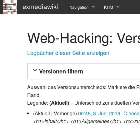
exmediawiki
Navigation
KHM
Hauptseite
KHM-Homepage
Web-Hacking: Ver
Letzte Änderungen
Fg_exMedia
Editierhilfe
exMedia Blog
Logbücher dieser Seite anzeigen
Versionen filtern
Auswahl des Versionsunterschieds: Markiere die R
Rand.
Legende:
(Aktuell)
= Unterschied zur aktuellen Ve
8.
Aktuell
Vorherige
00:45, 8. Jun. 2019
C.heck
Juni
<h1>Inhalt</h1> <h1>Allgemeines</h1> <h3>zu
2019