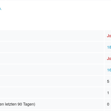
.
J
18
J
16
5
1
en letzten 90 Tagen)
0