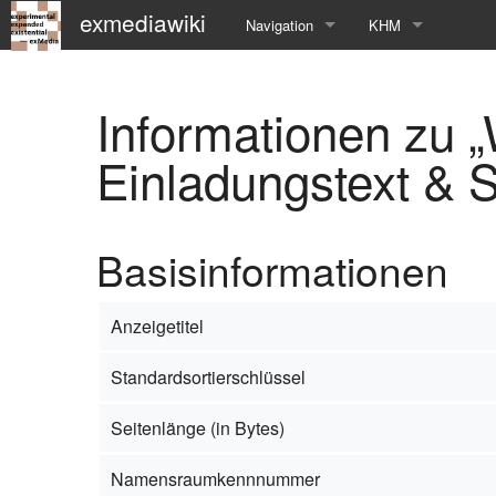
exmediawiki
Navigation
KHM
Hauptseite
KHM-Homepage
Informationen zu
Letzte Änderungen
Fg_exMedia
Einladungstext & 
Editierhilfe
exMedia Blog
Basisinformationen
Anzeigetitel
Standardsortierschlüssel
Seitenlänge (in Bytes)
Namensraumkennnummer