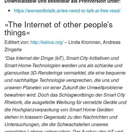
Downloadable und bestellbar als Printversion unter:
https://weneedtotalk.ai/we-need-to-talk-ai-free-read/
»The Internet of other people’s
things«
Editiert von:
http://kairus.org/
– Linda Kronman, Andreas
Zingerle
"Das Internet der Dinge (IoT), Smart-City-Initiativen und
Smart-Home-Technologien werden uns als schlanke und
glamouröse 3D-Renderings vermarktet, die eine bequeme
und nachhaltige Technologie versprechen, die uns und
unseren Planeten vor einer Zukunft der Umweltprobleme
bewahren wird. Doch das Schlagwortbingo der Smart City
Rhetorik, die ausgefeilte Werbung für vernetzte Geräte und
die Hochglanzverpackung von Smart Home Geräten
stehen in krassem Gegensatz zu den Nachrichten und
Untersuchungen, die die Schwachstellen unseres
vernetzten Lebens untersuchen. Der Ausbau des IoT und