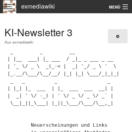
exmediawiki
MENÜ
Navigation
KI-Newsletter 3
KHM
Aus exmediawiki
Suche
  _         _         __

 | |__  ___| |_ ___  / _|_ _ ___ _ __

 | '_ \/ _ \  _(_-< |  _| '_/ _ \ '  \

 |_.__/\___/\__/__/ |_| |_| \___/_|_|_|

  _   _          _                 _

 | |_| |_  ___  | |_  ___  ___  __| |

 |  _| ' \/ -_) | ' \/ _ \/ _ \/ _` |

  \__|_||_\___| |_||_\___/\___/\__,_|

	 Neuerscheinungen und Links
