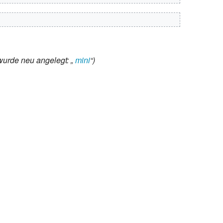
Hilfe
wurde neu angelegt: „
mini
“