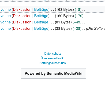
Ivonne
Diskussion
Beiträge
168 Bytes
+8
Ivonne
Diskussion
Beiträge
160 Bytes
+79
Ivonne
Diskussion
Beiträge
81 Bytes
+43
Ivonne
Diskussion
Beiträge
38 Bytes
+38
Die Seite 
Datenschutz
Über exmediawiki
Haftungsausschluss
Powered by Semantic MediaWiki