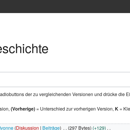
eschichte
adiobuttons der zu vergleichenden Versionen und drücke die Ei
rsion,
(Vorherige)
= Unterschied zur vorherigen Version,
K
= Kl
Ivonne
Diskussion
Beiträge
297 Bytes
+129