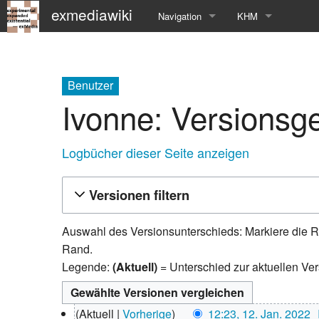
exmediawiki
Navigation
KHM
Hauptseite
KHM-Homepage
Letzte Änderungen
Fg_exMedia
Benutzer
Ivonne: Versionsg
Editierhilfe
exMedia Blog
Logbücher dieser Seite anzeigen
Versionen filtern
Auswahl des Versionsunterschieds: Markiere die R
Rand.
Legende:
(Aktuell)
= Unterschied zur aktuellen Ve
12.
Aktuell
Vorherige
12:23, 12. Jan. 2022