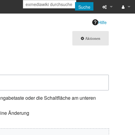
Suche
Links auf diese
Anmeld
Hilfe
Änderungen an 
Aktionen
Atom
Benutzerbeiträ
Logbücher
Benutzergrupp
ngabetaste oder die Schaltfläche am unteren
Spezialseiten
eine Änderung
Seiten­­informat
Letzte Änderun