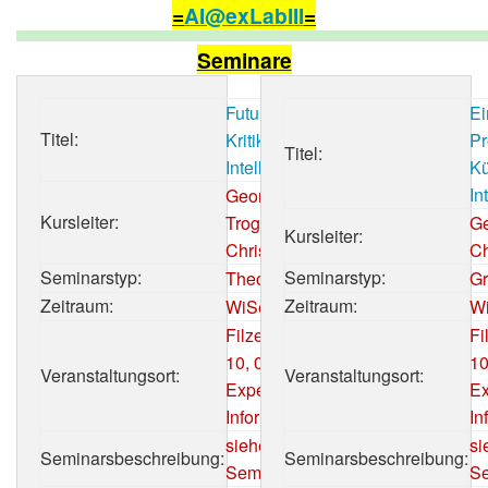
=
AI@exLabIII
=
Seminare
Future Minds –
Ei
Titel:
Kritik Künstlicher
Pr
Titel:
Intelligenzen
Kü
In
Georg
Kursleiter:
Trogemann,
Ge
Kursleiter:
Christian Heck
Ch
Seminarstyp:
Seminarstyp:
Theorieseminar
Gr
Zeitraum:
Zeitraum:
WiSe 2019/20
Wi
Filzengraben 8 -
Fi
10, 0.2
10
Veranstaltungsort:
Veranstaltungsort:
Experimentelle
Ex
Informatik
In
siehe
si
Seminarsbeschreibung:
Seminarsbeschreibung:
Seminarswikiseite
Se