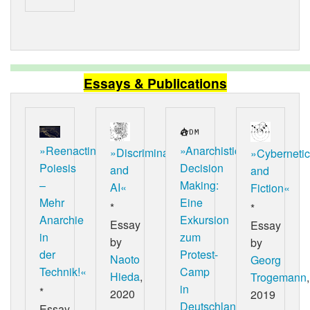
Essays & Publications
»Reenacting
»Anarchistic
»Discrimination
»Cybernetic
Poiesis
Decision
and
and
–
Making:
AI«
Fiction«
Mehr
Eine
*
*
Anarchie
Exkursion
Essay
Essay
in
zum
by
by
der
Protest-
Naoto
Georg
Technik!«
Camp
Hieda
,
Trogemann
,
in
*
2020
2019
Deutschlands
Essay