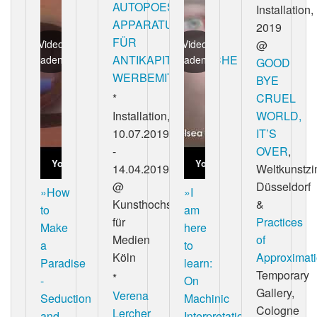
AUTOPOESIE
Installation,
APPARATUS
2019
FÜR
Video
Video
@
ANTIKAPITALISTISCHE
laden
laden
GOOD
WERBEMITTEL«
BYE
*
CRUEL
Installation,
WORLD,
10.07.2019
IT’S
-
OVER
,
YouTube
YouTube
14.04.2019
Weltkunstzi
@
Düsseldorf
»How
»I
Kunsthochschule
&
to
am
für
Practices
Make
here
Medien
of
a
to
Köln
Approximat
Paradise
learn:
Temporary
*
-
On
Gallery,
Verena
Seduction
Machinic
Cologne
Lercher
and
Interpretations