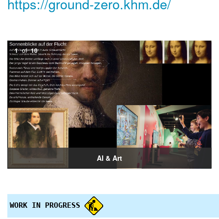
https://ground-zero.khm.de/
1
of
10
AI & Art
WORK IN PROGRESS