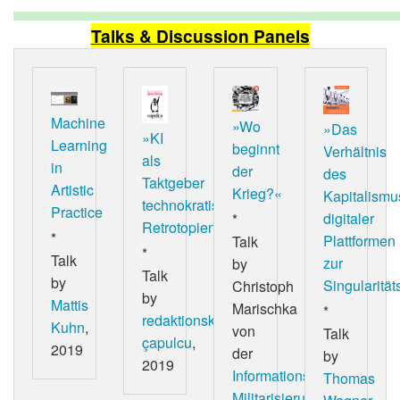
Talks & Discussion Panels
Machine
»Wo
»Das
»KI
Learning
beginnt
Verhältnis
als
in
der
des
Taktgeber
Artistic
Krieg?«
Kapitalismu
technokratischer
Practice
digitaler
*
Retrotopien«
*
Plattformen
Talk
*
Talk
zur
by
Talk
by
Singularität
Christoph
by
Mattis
Marischka
*
redaktionskollektiv
Kuhn
,
von
Talk
çapulcu
,
2019
der
by
2019
Informationsstelle
Thomas
Militarisierung
,