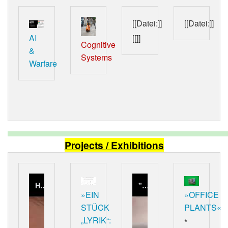
[[Datei:]]
[[Datei:]]
AI
[[]]
Cognitive
&
Systems
Warfare
Projects / Exhibitions
How to Make a Paradise - Seducement and Dependence in Generated Worlds (Trailer)
"I am here to learn" im Frankfurter Kunstverein (15.02. — 08.04.2018)
»EIN
»OFFICE
STÜCK
PLANTS«
„LYRIK“:
*