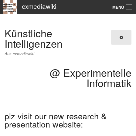
exmediawiki
MENÜ
Navigation
Künstliche
KHM
Intelligenzen
Suche
Aus exmediawiki
@ Experimentelle
Informatik
plz visit our new research &
presentation website: