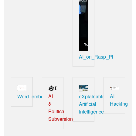
YouTube
AI_on_Rasp_Pi
AI
AI
Word_embeddings
eXplainable
&
Hacking
Artificial
Political
Intelligence
Subversion