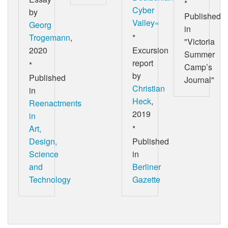
*
Cyber
by
Published
Valley«
Georg
in
Trogemann
,
*
"Victoria
2020
Excursion
Summer
report
*
Camp’s
by
Published
Journal"
Christian
in
Heck
,
Reenactments
2019
in
Art,
*
Design,
Published
Science
in
and
Berliner
Technology
Gazette