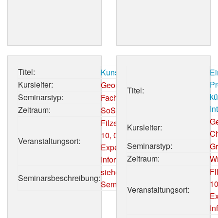
Titel:
Kunst & KI
Ei
Kursleiter:
Pr
Georg Trogemann
Titel:
kü
Seminarstyp:
Fachseminar
In
Zeitraum:
SoSe 2018/19
Ge
Filzengraben 8 -
Kursleiter:
Ch
10, 0.2
Veranstaltungsort:
Seminarstyp:
Gr
Experimentelle
Zeitraum:
Wi
Informatik
Fi
siehe
Seminarsbeschreibung:
10
Seminarswikiseite
Veranstaltungsort:
Ex
In